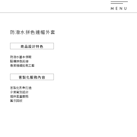
MENU
防潑水拼色連帽外套
商品設計特色
防潑水基本保暖
脇邊拼色剪接
專業精細剪裁工藝
客製化服務內容
客製化形象打造
企業識別設計
提供套量服務
舊衣回收