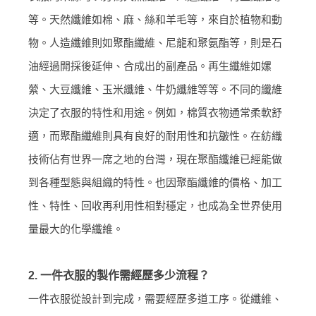
等。
天然纖維如棉、麻、絲和羊毛等，來自於植物和動
物。
人造纖維則如聚酯纖維、尼龍和聚氨酯等，則是石
油經過開採後延伸、合成出的副產品。再生纖維如
嫘
縈、大豆纖維、玉米纖維、牛奶纖維等等。
不同的纖維
決定了衣服的特性和用途。例如，棉質衣物通常柔軟舒
適，而聚酯纖維則具有良好的耐用性和抗皺性。在紡織
技術佔有世界一席之地的台灣，現在聚酯纖維已經能做
到各種型態與組織的特性。也因聚酯纖維的價格、加工
性、特性、回收再利用性相對穩定，也成為全世界使用
量最大的化學纖維。
2. 一件衣服的製作需經歷多少流程？
一件衣服從設計到完成，需要經歷多道工序。從纖維、