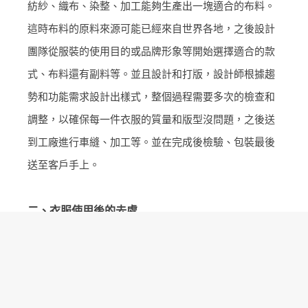
紡紗、織布、染整、加工能夠生產出一塊適合的布料。
這時布料的原料來源可能已經來自世界各地，之後設計
團隊從服裝的使用目的或品牌形象等開始選擇適合的款
式、布料還有副料等。並且設計和打版，設計師根據趨
勢和功能需求設計出樣式，整個過程需要多次的檢查和
調整，以確保每一件衣服的質量和版型沒問題，之後送
到工廠進行車縫、加工等。並在完成後檢驗、包裝最後
送至客戶手上。
二、衣服使用後的去處
當衣服使用完畢後，我們應該如何處理？這涉及到環保
和可持續發展的重要課題。
1. 回收再製利用